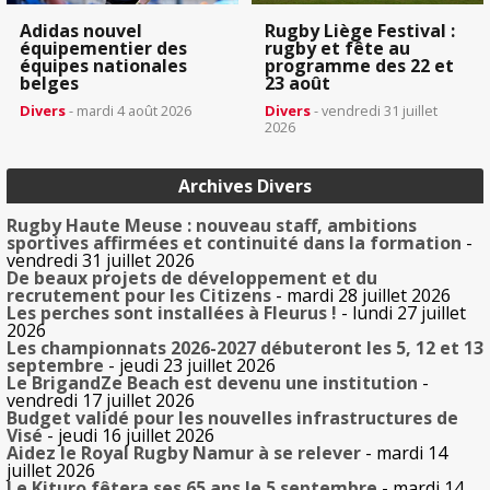
Adidas nouvel
Rugby Liège Festival :
équipementier des
rugby et fête au
équipes nationales
programme des 22 et
belges
23 août
Divers
- mardi 4 août 2026
Divers
- vendredi 31 juillet
2026
Archives Divers
Rugby Haute Meuse : nouveau staff, ambitions
sportives affirmées et continuité dans la formation
-
vendredi 31 juillet 2026
De beaux projets de développement et du
recrutement pour les Citizens
- mardi 28 juillet 2026
Les perches sont installées à Fleurus !
- lundi 27 juillet
2026
Les championnats 2026-2027 débuteront les 5, 12 et 13
septembre
- jeudi 23 juillet 2026
Le BrigandZe Beach est devenu une institution
-
vendredi 17 juillet 2026
Budget validé pour les nouvelles infrastructures de
Visé
- jeudi 16 juillet 2026
Aidez le Royal Rugby Namur à se relever
- mardi 14
juillet 2026
Le Kituro fêtera ses 65 ans le 5 septembre
- mardi 14