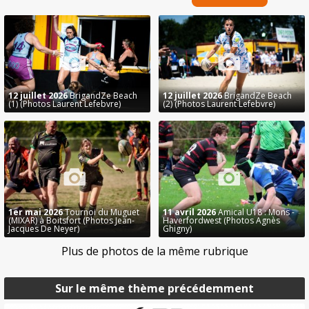
12 juillet 2026
BrigandZe Beach
12 juillet 2026
BrigandZe Beach
(1) (Photos Laurent Lefebvre)
(2) (Photos Laurent Lefebvre)
1er mai 2026
Tournoi du Muguet
11 avril 2026
Amical U18 : Mons -
(MIXAR) à Boitsfort (Photos Jean-
Haverfordwest (Photos Agnès
Jacques De Neyer)
Ghigny)
Plus de photos de la même rubrique
Sur le même thème précédemment