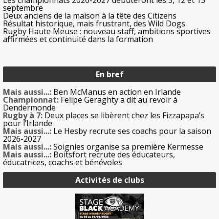
Les championnats 2026-2027 débuteront les 5, 12 et 13
septembre
Deux anciens de la maison à la tête des Citizens
Résultat historique, mais frustrant, des Wild Dogs
Rugby Haute Meuse : nouveau staff, ambitions sportives
affirmées et continuité dans la formation
En bref
Mais aussi...:
Ben McManus en action en Irlande
Championnat:
Felipe Geraghty a dit au revoir à
Dendermonde
Rugby à 7:
Deux places se libèrent chez les Fizzapapa’s
pour l’Irlande
Mais aussi...:
Le Hesby recrute ses coachs pour la saison
2026-2027
Mais aussi...:
Soignies organise sa première Kermesse
Mais aussi...:
Boitsfort recrute des éducateurs,
éducatrices, coachs et bénévoles
Activités de clubs