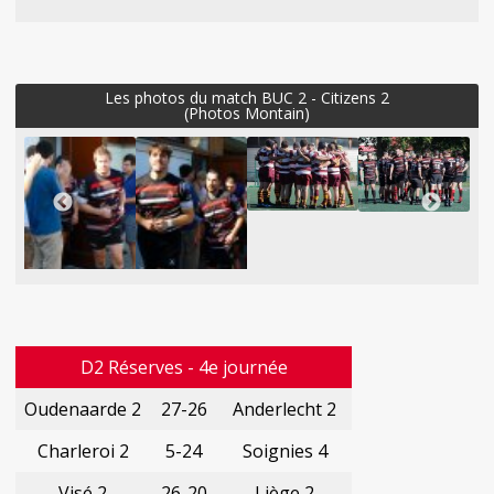
Les photos du match BUC 2 - Citizens 2
(Photos Montain)
D2 Réserves - 4e journée
Oudenaarde 2
27-26
Anderlecht 2
Charleroi 2
5-24
Soignies 4
Visé 2
26-20
Liège 2