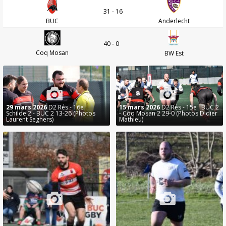
31 - 16
BUC
Anderlecht
40 - 0
Coq Mosan
BW Est
29 mars 2026
D2 Rés - 16e :
15 mars 2026
D2 Rés - 15e : BUC 2
Schilde 2 - BUC 2 13-26 (Photos
- Coq Mosan 2 29-0 (Photos Didier
Laurent Seghers)
Mathieu)