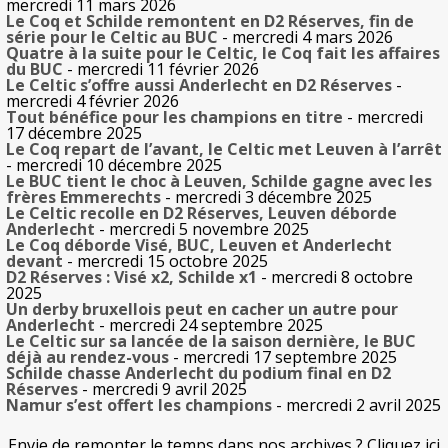
mercredi 11 mars 2026
Le Coq et Schilde remontent en D2 Réserves, fin de
série pour le Celtic au BUC
- mercredi 4 mars 2026
Quatre à la suite pour le Celtic, le Coq fait les affaires
du BUC
- mercredi 11 février 2026
Le Celtic s’offre aussi Anderlecht en D2 Réserves
-
mercredi 4 février 2026
Tout bénéfice pour les champions en titre
- mercredi
17 décembre 2025
Le Coq repart de l’avant, le Celtic met Leuven à l’arrêt
- mercredi 10 décembre 2025
Le BUC tient le choc à Leuven, Schilde gagne avec les
frères Emmerechts
- mercredi 3 décembre 2025
Le Celtic recolle en D2 Réserves, Leuven déborde
Anderlecht
- mercredi 5 novembre 2025
Le Coq déborde Visé, BUC, Leuven et Anderlecht
devant
- mercredi 15 octobre 2025
D2 Réserves : Visé x2, Schilde x1
- mercredi 8 octobre
2025
Un derby bruxellois peut en cacher un autre pour
Anderlecht
- mercredi 24 septembre 2025
Le Celtic sur sa lancée de la saison dernière, le BUC
déjà au rendez-vous
- mercredi 17 septembre 2025
Schilde chasse Anderlecht du podium final en D2
Réserves
- mercredi 9 avril 2025
Namur s’est offert les champions
- mercredi 2 avril 2025
Envie de remonter le temps dans nos archives ? Cliquez ici