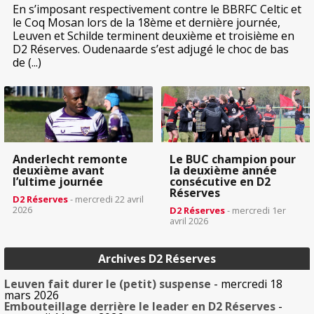
En s’imposant respectivement contre le BBRFC Celtic et
le Coq Mosan lors de la 18ème et dernière journée,
Leuven et Schilde terminent deuxième et troisième en
D2 Réserves. Oudenaarde s’est adjugé le choc de bas
de (...)
Anderlecht remonte
Le BUC champion pour
deuxième avant
la deuxième année
l’ultime journée
consécutive en D2
Réserves
D2 Réserves
- mercredi 22 avril
2026
D2 Réserves
- mercredi 1er
avril 2026
Archives D2 Réserves
Leuven fait durer le (petit) suspense
- mercredi 18
mars 2026
Embouteillage derrière le leader en D2 Réserves
-