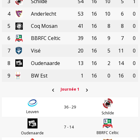
3
Schilde
54
16
10
5
1
4
Anderlecht
53
16
10
6
0
5
Coq Mosan
41
16
8
8
0
6
BBRFC Celtic
39
16
9
7
0
7
Visé
20
16
5
11
0
8
Oudenaarde
13
16
2
14
0
9
BW Est
1
16
0
16
0
‹
›
Journée 1
36 - 29
Leuven
Schilde
7 - 14
BBRFC Celtic
Oudenaarde