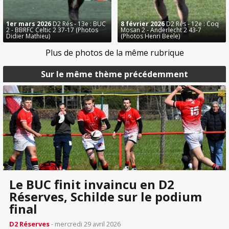
1er mars 2026
D2 Rés - 13e : BUC
8 février 2026
D2 Rés - 12e : Coq
2 - BBRFC Celtic 2 37-17 (Photos
Mosan 2 - Anderlecht 2 43-7
Didier Mathieu)
(Photos Henri Beele)
Plus de photos de la même rubrique
Sur le même thème précédemment
Le BUC finit invaincu en D2
Réserves, Schilde sur le podium
final
D2 Réserves
- mercredi 29 avril 2026