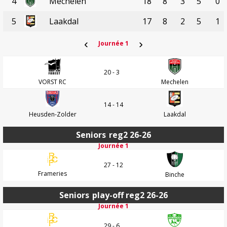
4
Mechelen
18
8
3
5
0
5
Laakdal
17
8
2
5
1
‹
›
Journée 1
20 - 3
VORST RC
Mechelen
14 - 14
Heusden-Zolder
Laakdal
Seniors
reg2 26-26
Journée 1
27 - 12
Frameries
Binche
Seniors
play-off reg2 26-26
Journée 1
29 - 6