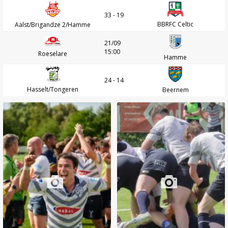
33 - 19
BBRFC Celtic
Aalst/Brigandze 2/Hamme
21/09
15:00
Roeselare
Hamme
24 - 14
Hasselt/Tongeren
Beernem