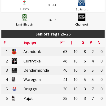
5 - 33
Hesby
Boitsfort
36 - 7
Saint-Ghislain
Charleroi
Seniors
reg1 26-26
#
équipe
PT
J
G
P
N
1
Arendonk
63
10
8
2
0
2
Curtrycke
46
10
6
4
0
3
Dendermonde
46
10
5
5
0
4
Waregem
41
10
5
5
0
5
Brugge
30
10
3
7
0
6
Pajot
25
10
3
7
0