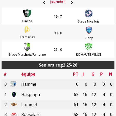
‹
›
Journée 1
19 - 7
Binche
Stade Nivellois
90 - 0
Frameries
Ciney
25 - 0
Stade Marchois/Famenne
RC HAUTE MEUSE
Seniors
reg2 25-26
#
équipe
PT
J
G
P
N
0
Hamme
0
0
0
0
0
1
Haspinga
63
16
12
4
0
2
Lommel
61
16
12
4
0
3
Roeselare
58
16
12
4
0