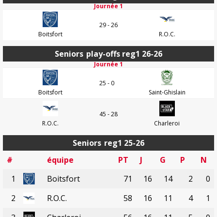
Journée 1
29 - 26
Boitsfort
R.O.C.
Seniors
play-offs reg1 26-26
Journée 1
25 - 0
Boitsfort
Saint-Ghislain
45 - 28
R.O.C.
Charleroi
Seniors
reg1 25-26
#
équipe
PT
J
G
P
N
1
Boitsfort
71
16
14
2
0
2
R.O.C.
58
16
11
4
1