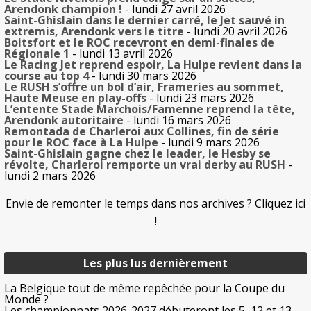
Arendonk champion !
- lundi 27 avril 2026
Saint-Ghislain dans le dernier carré, le Jet sauvé in
extremis, Arendonk vers le titre
- lundi 20 avril 2026
Boitsfort et le ROC recevront en demi-finales de
Régionale 1
- lundi 13 avril 2026
Le Racing Jet reprend espoir, La Hulpe revient dans la
course au top 4
- lundi 30 mars 2026
Le RUSH s’offre un bol d’air, Frameries au sommet,
Haute Meuse en play-offs
- lundi 23 mars 2026
L’entente Stade Marchois/Famenne reprend la tête,
Arendonk autoritaire
- lundi 16 mars 2026
Remontada de Charleroi aux Collines, fin de série
pour le ROC face à La Hulpe
- lundi 9 mars 2026
Saint-Ghislain gagne chez le leader, le Hesby se
révolte, Charleroi remporte un vrai derby au RUSH
-
lundi 2 mars 2026
Envie de remonter le temps dans nos archives ? Cliquez ici
!
Les plus lus dernièrement
La Belgique tout de même repêchée pour la Coupe du
Monde ?
Les championnats 2026-2027 débuteront les 5, 12 et 13