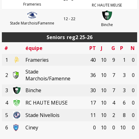
Frameries
RC HAUTE MEUSE
12 - 22
Stade Marchois/Famenne
Binche
Seniors
reg2 25-26
#
équipe
PT
J
G
P
N
1
Frameries
40
10
9
1
0
Stade
2
36
10
7
3
0
Marchois/Famenne
3
Binche
30
10
7
3
0
4
RC HAUTE MEUSE
17
10
4
6
0
5
Stade Nivellois
11
10
2
8
0
6
Ciney
0
10
0
10
0