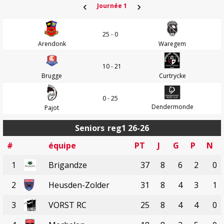
‹
›
Journée 1
25 - 0
Arendonk
Waregem
10 - 21
Brugge
Curtrycke
0 - 25
Dendermonde
Pajot
Seniors
reg1 26-26
#
équipe
PT
J
G
P
N
1
Brigandze
37
8
6
2
0
2
Heusden-Zolder
31
8
4
3
1
3
VORST RC
25
8
4
4
0