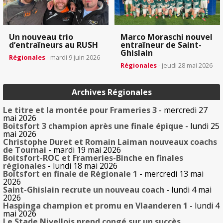
Un nouveau trio
Marco Moraschi nouvel
d’entraîneurs au RUSH
entraîneur de Saint-
Ghislain
Régionales
- mardi 9 juin 2026
Régionales
- jeudi 28 mai 2026
Archives Régionales
Le titre et la montée pour Frameries 3
- mercredi 27
mai 2026
Boitsfort 3 champion après une finale épique
- lundi 25
mai 2026
Christophe Duret et Romain Laiman nouveaux coachs
de Tournai
- mardi 19 mai 2026
Boitsfort-ROC et Frameries-Binche en finales
régionales
- lundi 18 mai 2026
Boitsfort en finale de Régionale 1
- mercredi 13 mai
2026
Saint-Ghislain recrute un nouveau coach
- lundi 4 mai
2026
Haspinga champion et promu en Vlaanderen 1
- lundi 4
mai 2026
Le Stade Nivellois prend congé sur un succès,