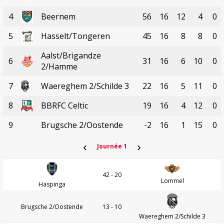
4
Beernem
56
16
12
4
0
5
Hasselt/Tongeren
45
16
8
8
0
Aalst/Brigandze
6
31
16
6
10
0
2/Hamme
7
Waereghem 2/Schilde 3
22
16
5
11
0
8
BBRFC Celtic
19
16
4
12
0
9
Brugsche 2/Oostende
-2
16
1
15
0
‹
›
Journée 1
42 - 20
Lommel
Haspinga
Brugsche 2/Oostende
13 - 10
Waereghem 2/Schilde 3