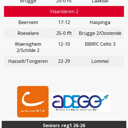
Brugge
25-0 fft
Laakdal
Vlaanderen 2
Beernem
17-12
Haspinga
Roeselare
25-0 fft
Brugge 2/Oostende
Waereghem
12-10
BBRFC Celtic 3
2/Schilde 2
Hasselt/Tongeren
22-29
Lommel
Seniors
reg1 26-26