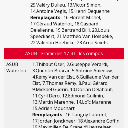
25.Valéry Dulieu, 13.Victor Simon,
14.Antoine Vegis, 15.Henri Dequenne
Remplaçants
: 16.Florent Michel,
17.Géraud Waterlot, 18.Gaspard
Delelienne, 19.Bertrand Billi, 20.Louis
Speeckaert, 21.Matthéo Van Holsbeke,
22.Valentin Hoebeke, 23.Arno Smets
ASUB - Frameries 17-31 : les compos
ASUB
1.Thibaut Oser, 2.Giuseppe Verardi,
Waterloo
3.Quentin Boucar, 5.Antoine Ameeuw,
4.Rémy Van der Elst, 6.Guillaume Van der
Elst, 7.Thomas Rémy, 8.Paul Gérard,
9.Mickael Guerin, 10.Dorian Delahaut,
11.Cyril Dero, 12.Edmond Guilmin,
13.Martin Marenne, 14.Loïc Marenne,
15.Adrien Mouchart
Remplaçants
: 16.Tanguy Laurent,
17.Jordan Jonckheer, 18.Alexandre Goffin,
19.Maximilien De Crane d’Heysselaer,