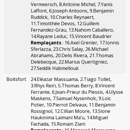
Vermeersch, 8.Antoine Michel, 7.Yanis
Laffont, 6.Joseph Antoons, 9.Benjamin
Ruddick, 10.Charles Reynaert,
11.Timotthée Devos, 12.Guillem
Fernandez-Grau, 13.Nahom Caballero,
14.Rayane Leduc, 15.Vincent Baudrier
Remplaçants
: 16.Axel Grenier, 17.Ionnis
Sferlazza, 23.Chris Salay, 26.Michael
Abrahams, 20.Delis Rivera, 21.Thomas
Delebecque, 22.Marius Quertigniez,
27.Seddik Habmellouk
Boitsfort
24.Eléazar Massuama, 2.Tiago Tollet,
3.Rhys Reiri, 5.Thomas Berry, 8.Vincent
Ferrante, 6.Jean-Prieur du Plessis, 4.Ulysse
Maskens, 7.Samuel Nysenholc, 9.Loïc
Potier, 10.Pierrot Delvaux, 11.Benjamin
Rossignol, 12.Cillian Moore, 13.Sione
Haukinima Laimani Ma’u, 14.Miguel
Fachada, 15.Romain Ziani