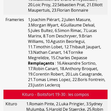
20.Loic Proy, 22.Sébastien Prat, 21.Elliott
Maupertuis, 23.Florian Bonnaire
Frameries
1.Joachim Piérart, 2.Julien Masure,
3.Morgan Wyart, 4.Guillaume Delval,
5.Jules Bultez, 6.Simon Rimac, 7.Lucas
Marinx, 8.Tom Deschryver, 9.Brian
Williams, 10.Agustin Beorlegui,
11.Timothin Lobet, 12.Thibault Jaupart,
13.Nathan Canart, 14.Tornike
Megrelidze, 15.Charles Depasse
Remplaçants
: 16.Alexandre Sortino,
17.Robin Canart, 18.Anthony Broquet,
19.Corentin Robert, 20.Luis Casagrande,
21.Tomas Limes Lopez, 22.Boris Fontrein,
23.Justin Leclercq
Kituro - Boitsfort 19-30 : les compos
Kituro
1.Romain Pinte, 2.Luka Pringier, 3.Sydney
Mulumba, 5.Harold De Staercke, 25.Robin