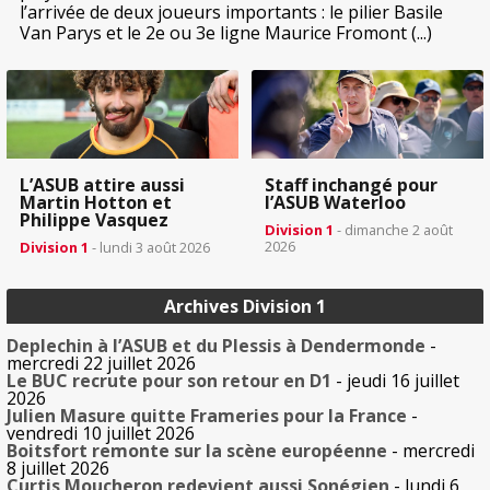
l’arrivée de deux joueurs importants : le pilier Basile
Van Parys et le 2e ou 3e ligne Maurice Fromont (...)
L’ASUB attire aussi
Staff inchangé pour
Martin Hotton et
l’ASUB Waterloo
Philippe Vasquez
Division 1
- dimanche 2 août
2026
Division 1
- lundi 3 août 2026
Archives Division 1
Deplechin à l’ASUB et du Plessis à Dendermonde
-
mercredi 22 juillet 2026
Le BUC recrute pour son retour en D1
- jeudi 16 juillet
2026
Julien Masure quitte Frameries pour la France
-
vendredi 10 juillet 2026
Boitsfort remonte sur la scène européenne
- mercredi
8 juillet 2026
Curtis Moucheron redevient aussi Sonégien
- lundi 6