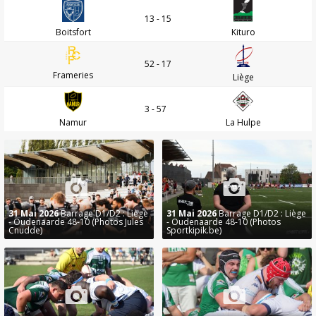
13 - 15
Boitsfort
Kituro
52 - 17
Frameries
Liège
3 - 57
Namur
La Hulpe
31 Mai 2026
Barrage D1/D2 : Liège
31 Mai 2026
Barrage D1/D2 : Liège
- Oudenaarde 48-10 (Photos Jules
- Oudenaarde 48-10 (Photos
Cnudde)
Sportkipik.be)