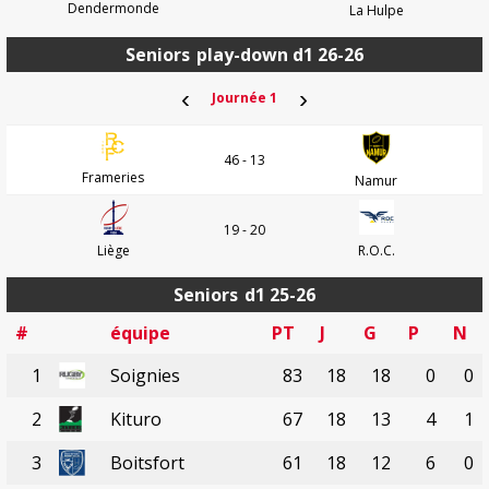
Dendermonde
La Hulpe
Seniors
play-down d1 26-26
‹
›
Journée 1
46 - 13
Frameries
Namur
19 - 20
Liège
R.O.C.
Seniors
d1 25-26
#
équipe
PT
J
G
P
N
1
Soignies
83
18
18
0
0
2
Kituro
67
18
13
4
1
3
Boitsfort
61
18
12
6
0