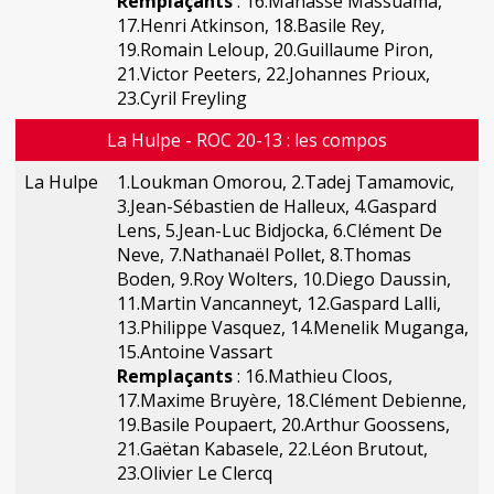
Remplaçants
: 16.Manassé Massuama,
17.Henri Atkinson, 18.Basile Rey,
19.Romain Leloup, 20.Guillaume Piron,
21.Victor Peeters, 22.Johannes Prioux,
23.Cyril Freyling
La Hulpe - ROC 20-13 : les compos
La Hulpe
1.Loukman Omorou, 2.Tadej Tamamovic,
3.Jean-Sébastien de Halleux, 4.Gaspard
Lens, 5.Jean-Luc Bidjocka, 6.Clément De
Neve, 7.Nathanaël Pollet, 8.Thomas
Boden, 9.Roy Wolters, 10.Diego Daussin,
11.Martin Vancanneyt, 12.Gaspard Lalli,
13.Philippe Vasquez, 14.Menelik Muganga,
15.Antoine Vassart
Remplaçants
: 16.Mathieu Cloos,
17.Maxime Bruyère, 18.Clément Debienne,
19.Basile Poupaert, 20.Arthur Goossens,
21.Gaëtan Kabasele, 22.Léon Brutout,
23.Olivier Le Clercq