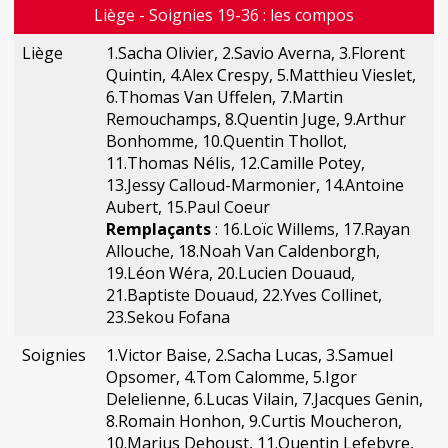
Liège - Soignies 19-36 : les compos
Liège
1.Sacha Olivier, 2.Savio Averna, 3.Florent
Quintin, 4.Alex Crespy, 5.Matthieu Vieslet,
6.Thomas Van Uffelen, 7.Martin
Remouchamps, 8.Quentin Juge, 9.Arthur
Bonhomme, 10.Quentin Thollot,
11.Thomas Nélis, 12.Camille Potey,
13.Jessy Calloud-Marmonier, 14.Antoine
Aubert, 15.Paul Coeur
Remplaçants
: 16.Loïc Willems, 17.Rayan
Allouche, 18.Noah Van Caldenborgh,
19.Léon Wéra, 20.Lucien Douaud,
21.Baptiste Douaud, 22.Yves Collinet,
23.Sekou Fofana
Soignies
1.Victor Baise, 2.Sacha Lucas, 3.Samuel
Opsomer, 4.Tom Calomme, 5.Igor
Delelienne, 6.Lucas Vilain, 7.Jacques Genin,
8.Romain Honhon, 9.Curtis Moucheron,
10.Marius Dehoust, 11.Quentin Lefebvre,