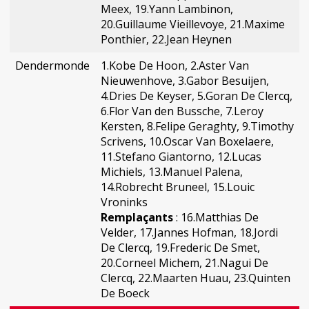
Meex, 19.Yann Lambinon,
20.Guillaume Vieillevoye, 21.Maxime
Ponthier, 22.Jean Heynen
Dendermonde
1.Kobe De Hoon, 2.Aster Van
Nieuwenhove, 3.Gabor Besuijen,
4.Dries De Keyser, 5.Goran De Clercq,
6.Flor Van den Bussche, 7.Leroy
Kersten, 8.Felipe Geraghty, 9.Timothy
Scrivens, 10.Oscar Van Boxelaere,
11.Stefano Giantorno, 12.Lucas
Michiels, 13.Manuel Palena,
14.Robrecht Bruneel, 15.Louic
Vroninks
Remplaçants
: 16.Matthias De
Velder, 17.Jannes Hofman, 18.Jordi
De Clercq, 19.Frederic De Smet,
20.Corneel Michem, 21.Nagui De
Clercq, 22.Maarten Huau, 23.Quinten
De Boeck