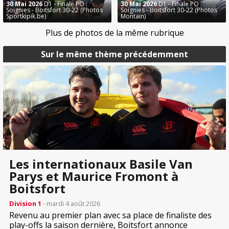
30 Mai 2026
D1 - Finale PO :
30 Mai 2026
D1 - Finale PO :
Soignies - Boitsfort 30-22 (Photos
Soignies - Boitsfort 30-22 (Photos
Sportkipik.be)
Montain)
Plus de photos de la même rubrique
Sur le même thème précédemment
Les internationaux Basile Van
Parys et Maurice Fromont à
Boitsfort
Division 1
- mardi 4 août 2026
Revenu au premier plan avec sa place de finaliste des
play-offs la saison dernière, Boitsfort annonce