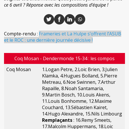
ce 6 avril ? Réponse avec les compositions d’équipe !
Compte-rendu :
Frameries et La Hulpe s’offrent l’ASUB
et le ROC : une dernière journée décisive !
Coq Mosan - Dendermonde 15-34 : les compos
Coq Mosan
1.Logan Petre, 2.Loic Brien, 3.Julien
Klamka, 4.Hugues Bolland, 5.Pierre
Metreau, 6.Noe Swinnen, 7.Arthur
Rapaille, 8.Noah Santamaria,
9.Martin Bosch, 10.Louis Akens,
11.Louis Bonhomme, 12.Maxime
Couchard, 13.Sébastien Kairet,
14.Hugo Alexandre, 15.Nils Limbourg
Remplaçants
: 16.Remy Smeets,
17.Malcolm Huppermans, 18.Loic