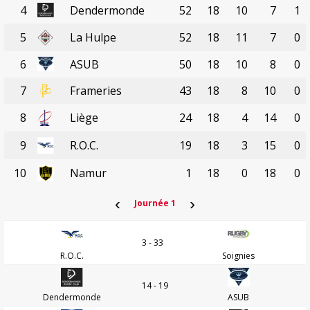
4
Dendermonde
52
18
10
7
1
5
La Hulpe
52
18
11
7
0
6
ASUB
50
18
10
8
0
7
Frameries
43
18
8
10
0
8
Liège
24
18
4
14
0
9
R.O.C.
19
18
3
15
0
10
Namur
1
18
0
18
0
‹
›
Journée 1
3 - 33
R.O.C.
Soignies
14 - 19
Dendermonde
ASUB