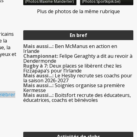
ts
(Photos Maxime Manderlier)
(Photos Sportkipik.be)
Plus de photos de la même rubrique
ricains
En bref
e la
Mais aussi...:
Ben McManus en action en
e, la
Irlande
yeux et
Championnat:
Felipe Geraghty a dit au revoir à
Dendermonde
Rugby à 7:
Deux places se libèrent chez les
Fizzapapa’s pour l’Irlande
Mais aussi...:
Le Hesby recrute ses coachs pour
la saison 2026-2027
Mais aussi...:
Soignies organise sa première
Kermesse
élébrer
Mais aussi...:
Boitsfort recrute des éducateurs,
éducatrices, coachs et bénévoles
Activités de clubs