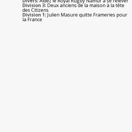
Divers:
Aidez le Royal Rugby Namur à se relever
Division 3:
Deux anciens de la maison à la tête
des Citizens
Division 1:
Julien Masure quitte Frameries pour
la France