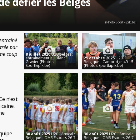
e défier les Belges
(Photo Sportkipik.be)
entraîné
trée par
ême coup
8 juillet 2026
U20 belges :
entraînement au Blanc
25 octobre 2025
U20 :
Gravier (Photos
Belgique - Cambridge 49-15
Sportkipik.be)
(Photos Sportkipik.be)
Ce n’est
icaine.
ne
équipe
30 août 2025
U20 - Amical :
30 août 2025
U20 - Amical :
Belgique - OMR Espoirs 26-7
Belgique - OMR Espoirs 26-7