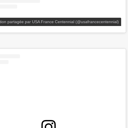
tion partagée par USA France Centennial (@usafrancecentennial)