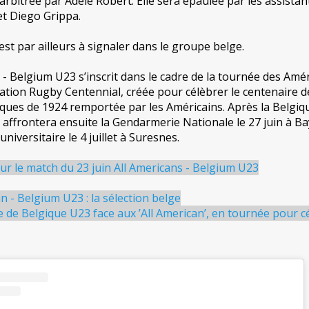
rbitrée par Adèle Robert. Elle sera épaulée par les assistan
t Diego Grippa.
t par ailleurs à signaler dans le groupe belge.
 - Belgium U23 s’inscrit dans le cadre de la tournée des Amé
iation Rugby Centennial, créée pour célèbrer le centenaire d
iques de 1924 remportée par les Américains. Après la Belgiqu
affrontera ensuite la Gendarmerie Nationale le 27 juin à Ba
niversitaire le 4 juillet à Suresnes.
ur le match du 23 juin All Americans - Belgium U23
n - Belgium U23 : la sélection belge
 de Belgique U23 face aux ’All American’, en tournée pour c