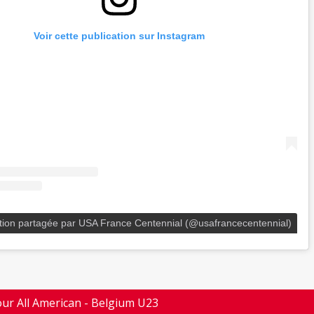
Voir cette publication sur Instagram
tion partagée par USA France Centennial (@usafrancecentennial)
our All American - Belgium U23