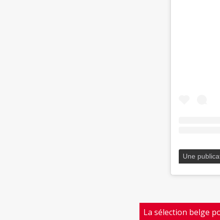
Une publica
La sélection belge p