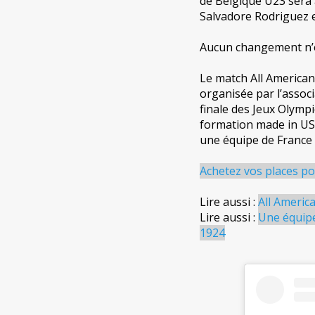
de Belgique U23 sera a
Salvadore Rodriguez e
Aucun changement n’es
Le match All American
organisée par l’assoc
finale des Jeux Olymp
formation made in US 
une équipe de France u
Achetez vos places po
Lire aussi :
All America
Lire aussi :
Une équipe
1924