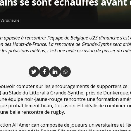
ins se sont échauffés avant d
 Verscheure
an appelée à rencontrer l’équipe de Belgique U23 dimanche s’est 
ion des Hauts-de-France. La rencontre de Grande-Synthe sera arbi
 vu les prévisions météos, c’est une belle occasion de passer du m
pouvoir compter sur les encouragements de supporters ce
) au Stade du Littoral à Grande-Synthe, près de Dunkerque. 
’une équipe noir-jaune-rouge rencontre une formation amér
 que probablement beau, l’occasion est idéale de combiner u
 une belle rencontre de rugby.
ection All American composée de joueurs universitaires et l’