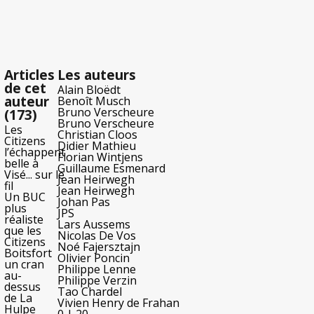
Articles
Les auteurs
de cet
Alain Bloëdt
auteur
Benoît Musch
Bruno Verscheure
(173)
Bruno Verscheure
Les
Christian Cloos
Citizens
Didier Mathieu
l’échappent
Florian Wintjens
belle à
Guillaume Esmenard
Visé... sur le
Jean Heirwegh
fil
Jean Heirwegh
Un BUC
Johan Pas
plus
JPS
réaliste
Lars Aussems
que les
Nicolas De Vos
Citizens
Noé Fajersztajn
Boitsfort
Olivier Poncin
un cran
Philippe Lenne
au-
Philippe Verzin
dessus
Tao Chardel
de La
Vivien Henry de Frahan
Hulpe