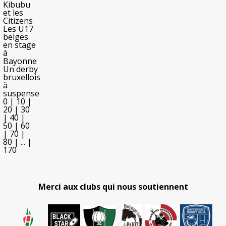
Kibubu
et les
Citizens
Les U17
belges
en stage
à
Bayonne
Un derby
bruxellois
à
suspense
0
|
10
|
20
|
30
|
40
|
50
|
60
|
70
|
80
|
...
|
170
Merci aux clubs qui nous soutiennent