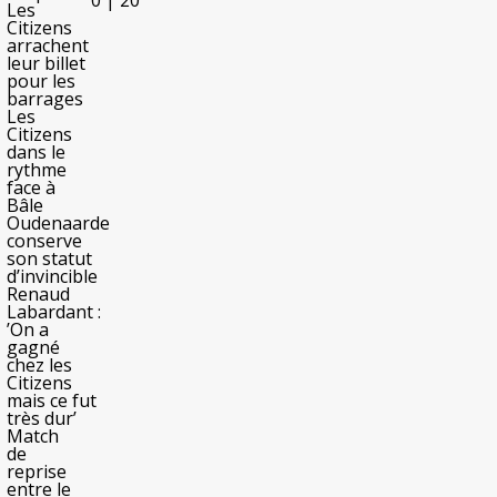
0
|
20
Les
Citizens
arrachent
leur billet
pour les
barrages
Les
Citizens
dans le
rythme
face à
Bâle
Oudenaarde
conserve
son statut
d’invincible
Renaud
Labardant :
’On a
gagné
chez les
Citizens
mais ce fut
très dur’
Match
de
reprise
entre le